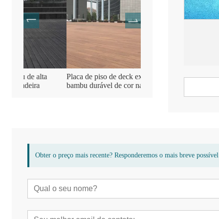
ta
Placa de piso de deck externo de
Piso de deck de terraço 
bambu durável de cor natural
de madeira de bambu
Obter o preço mais recente? Responderemos o mais breve possível