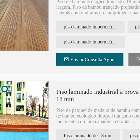
Piso de bambu ecológico trançado, 18 m
largura. Piso de bambu trançado projetado,
laterais com ranhuras no comprimento para 
mm entre duas placas.
piso laminado impermeável
Materiais de piso de bambu para construç
Certificado FSC, material 100% bambu.
piso laminado impermeável para exterior
Deck de material de construção de bambu 
para construção e decoração.
D
Enviar Consulta Agora
Piso laminado industrial à prova
18 mm
Piso de parquet de madeira de bambu come
de bambu ecológico florestal trançado com
facilmente com uma aparência bonita.
Piso de gazebo de jardim de pátio extern
Piso laminado de 18 mm
é feito de fibras de bambu comprimidas, t