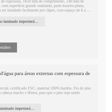
m de espessura, 1850 mm de comprimento, 140 mm de
 com superfície grande ondulada, parte traseira plana,
ser instalado facilmente por clipes, com espaço de 6 a 7
piso laminado impermeável de bambu
ão. Teor de umidade de 10%-12%, duro, forte e durável.
à prova de fogo para áreas externas. É uma boa escolha
etalhes
 d'água para áreas externas com espessura de
rcial, certificado FSC, material 100% bambu. Fio de piso
 cabeça macho e fêmea, para que o piso seja unido
o comercial para decoração. Teor de umidade de 10%-12%,
piso laminado impermeável para exterior
écnicas de prensagem a quente, tecnologia de