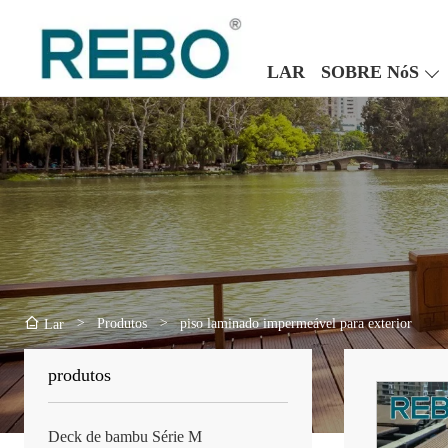
LAR
SOBRE NóS
>
Produtos
>
piso laminado impermeável para exterior
Lar
produtos
Deck de bambu Série M