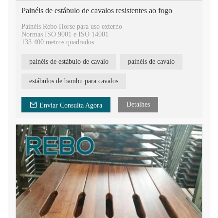
Painéis de estábulo de cavalos resistentes ao fogo
Painéis Rebo Horse para uso externo
Normas ISO 9001 e ISO 14001
133.400 metros quadrados
400.000 metros quadrados anuais
9 patentes nacionais de invenção e 77 patentes de modelo de
painéis de estábulo de cavalo
painéis de cavalo
utilidade
20 anos de experiência em tecnologia de prensagem a quente
estábulos de bambu para cavalos
Detalhes
Enviar Consulta Agora