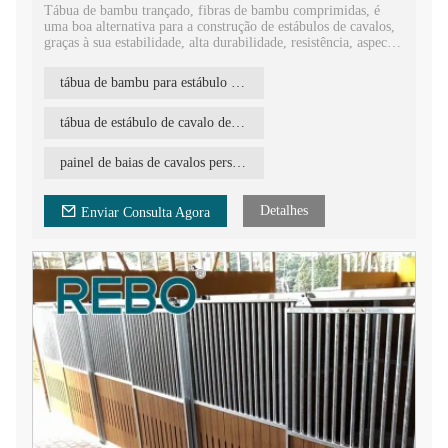
Tábua de bambu trançado, fibras de bambu comprimidas, é
uma boa alternativa para a construção de estábulos de cavalos,
graças à sua estabilidade, alta durabilidade, resistência, aspecto
ecológico e, claro, com preço competitivo.
tábua de bambu para estábulo de cavalo
A tábua de bambu trançado é pesada (até 1150 kg/m3),
portanto, é perfeita para aplicações exigentes, como estábulos
de cavalos. A tábua de bambu para estábulos de cavalos REBO
tábua de estábulo de cavalo de bambu carbonizado
está disponível em diferentes versões: fechada com um furo de
ventilação, quadrada etc. Outras dimensões também são bem-
painel de baias de cavalos personalizado
vindas.
Detalhes
Enviar Consulta Agora