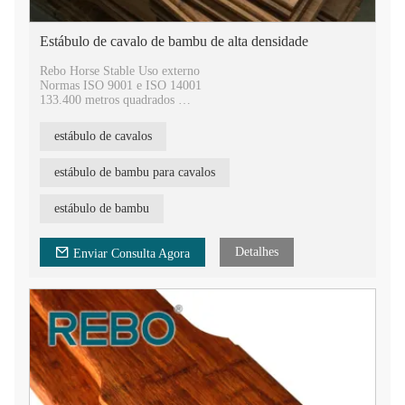
Estábulo de cavalo de bambu de alta densidade
Rebo Horse Stable Uso externo
Normas ISO 9001 e ISO 14001
133.400 metros quadrados
400.000 metros quadrados anuais
9 patentes nacionais de invenção e 77 patentes de modelo de
estábulo de cavalos
utilidade
20 anos de experiência em tecnologia de prensagem a quente
estábulo de bambu para cavalos
estábulo de bambu
Detalhes
Enviar Consulta Agora