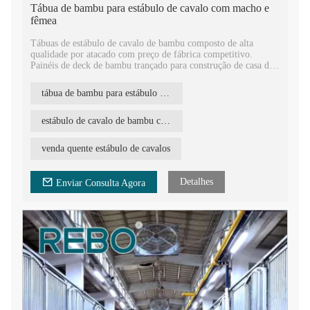
Tábua de bambu para estábulo de cavalo com macho e
fêmea
Tábuas de estábulo de cavalo de bambu composto de alta
qualidade por atacado com preço de fábrica competitivo.
Painéis de deck de bambu trançado para construção de casa de
cavalo.
tábua de bambu para estábulo de cavalo
Equipamento de estábulo de cavalo painéis de baia de bambu
design, designs populares de estábulo de cavalo. Tábua de
estábulo de cavalo de bambu trançado
estábulo de cavalo de bambu com encaixe macho e fêmea
Tábuas de bambu para estábulos de cavalos com macho e
venda quente estábulo de cavalos
fêmea, alta densidade, carbonização média, com abertura para
ventilação. Material de construção de bambu durável para a
fazenda. Lindo material de deck de bambu para decoração de
Detalhes
Enviar Consulta Agora
casa de animais.