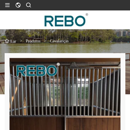
>
Produtos
>
Cavalariças
Lar