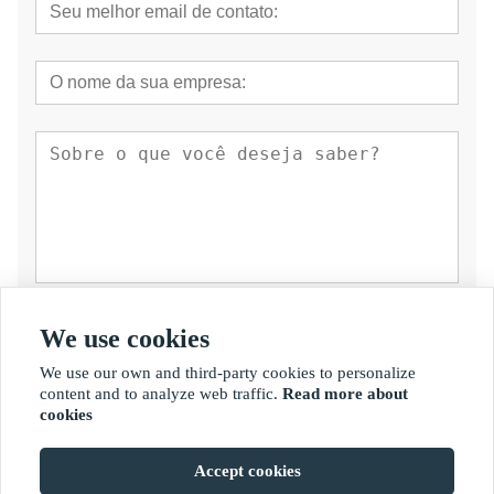
submeter
We use cookies
We use our own and third-party cookies to personalize
content and to analyze web traffic.
Read more about
cookies
Accept cookies
Direitos autorais de © Fujian Golden Bamboo Industry Co., Ltd.