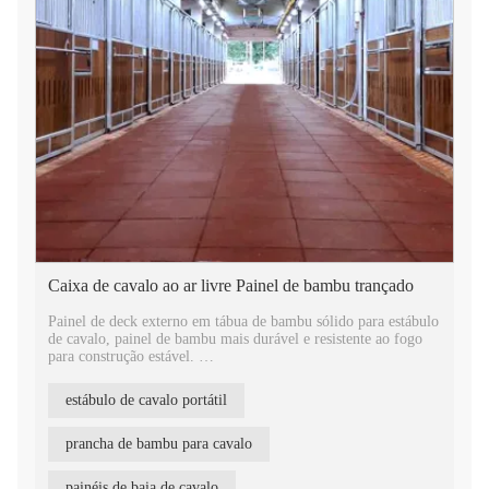
Caixa de cavalo ao ar livre Painel de bambu trançado
Painel de deck externo em tábua de bambu sólido para estábulo
de cavalo, painel de bambu mais durável e resistente ao fogo
para construção estável.
Lados macho e fêmea para serem facilmente instalados juntos,
estábulo de cavalo portátil
com abertura de ventilação, respirável. Fabricante de painéis de
estábulo de cavalo na China, venda direta da fábrica com preço
competitivo.
prancha de bambu para cavalo
Portas estáveis ​​de material durável de bambu para construção
painéis de baia de cavalo