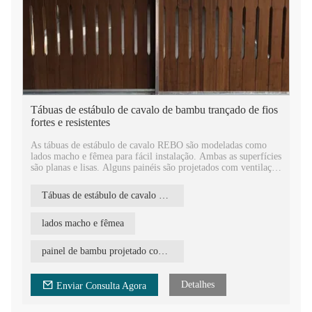
Tábuas de estábulo de cavalo de bambu trançado de fios
fortes e resistentes
As tábuas de estábulo de cavalo REBO são modeladas como
lados macho e fêmea para fácil instalação. Ambas as superfícies
são planas e lisas. Alguns painéis são projetados com ventilação
de ar para limpar o ar dos estábulos. Pela cor natural de
carbonização média, acabamento oleado Woca e textura de
Tábuas de estábulo de cavalo REBO
bambu, as tábuas de bambu parecem naturais, confortáveis ​​e
graciosas.
Tábuas de bambu para estábulos de cavalos são
lados macho e fêmea
comprovadamente muito fortes e resistentes. O painel de
bambu REBO realizou a reação ao fogo classe B, então o
painel de bambu projetado com ventilação de ar
estábulo de cavalos será bastante seguro para cavalos. O
desempenho à prova de fogo é muito melhor do que madeiras
comuns, compensados, etc.
Detalhes
Enviar Consulta Agora