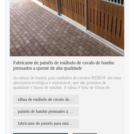
Fabricante de painéis de estábulo de cavalo de bambu
prensados ​​a quente de alta qualidade
As tábuas de bambu para estábulos de cavalos REBO® são uma
alternativa ecológica e sustentável, que são produtos de
qualidade e fáceis de instalar. A tábua é feita de fibras de
bambu comprimidas por meio de máquinas de prensagem a
quente de 2700 toneladas, e esse processo comprimido a torna
tábua de estábulo de cavalo de alta qualidade bambu
muito dura, densa e durável.
Há duas cores de tábuas de bambu para estábulos de cavalos. O
Bamboo Panel Caramel é adequado para estábulos
painéis de bambu prensados ​​a quente para estábulo de cavalos
cobertos/internos. O Bamboo Panel Chocolate é adequado para
uso externo por sua carbonização mais longa e processo de
fabricante de painéis para estábulos de cavalos
produção de tratamento térmico mais alto.