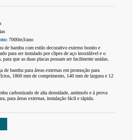
n
ias
nto:
7000m3/ano
ra de bambu com estilo decorativo externo bonito e
o para ser instalado por clipes de aço inoxidável e o
o, para que as duas placas possam ser facilmente unidas.
ga de bambu para áreas externas em promoção para
ifícios, 1860 mm de comprimento, 140 mm de largura e 12
bu carbonizado de alta densidade, antimofo e à prova
, para áreas externas, instalação fácil e rápida.