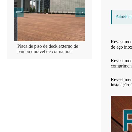
Painéis d
Revestiment
ta
Placa de piso de deck externo de
Piso de deck de terraço 
de aço inox
bambu durável de cor natural
de madeira de bambu
Revestimen
compriment
Revestimen
instalação f