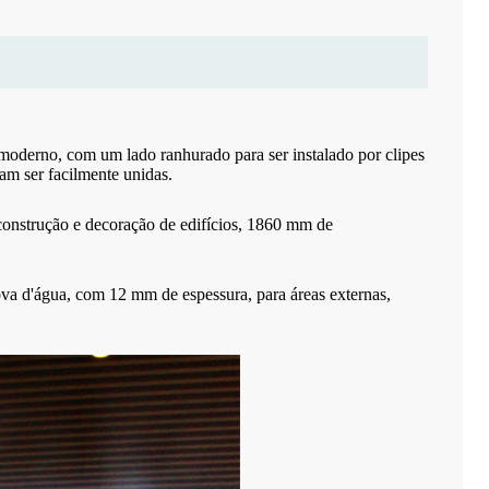
moderno, com um lado ranhurado para ser instalado por clipes
to de bambu
Piso laminado de bambu de alta
Placa de piso 
sam ser facilmente unidas.
nsidade,
pressão comercial de madeira
bambu durável 
onstrução e decoração de edifícios, 1860 mm de
va d'água, com 12 mm de espessura, para áreas externas,