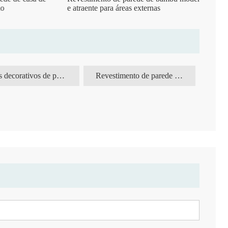
e atraente para áreas externas
ex
painéis decorativos de parede ao ar livre
Revestimento de parede de casa