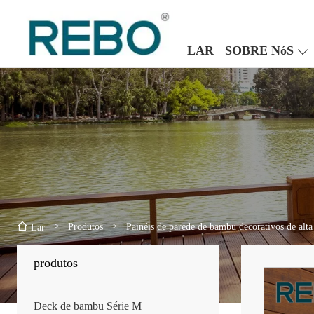
LAR
SOBRE NóS
>
Produtos
>
Painéis de parede de bambu decorativos de alta
Lar
produtos
Deck de bambu Série M