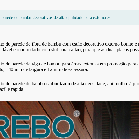
e parede de bambu decorativos de alta qualidade para exteriores
o de parede de fibra de bambu com estilo decorativo externo bonito e 
comprimido
Piso de pátio de jardim de bambu
Deck de aquecimen
idável e o outro lado com slot para cartão, para que as duas placas pos
ecológico de alta qualidade
moderno, de alta de
carbonizado
to de parede de viga de bambu para áreas externas em promoção para c
o, 140 mm de largura e 12 mm de espessura.
to de parede de bambu carbonizado de alta densidade, antimofo e à pro
ácil e rápida.