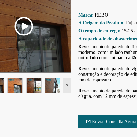
Marca:
REBO
A Origem do Produto:
Fujia
O tempo de entrega:
15-25 d
A capacidade de abastecime
Revestimento de parede de fib
moderno, com um lado ranhurad
outro lado com slot para cartã
Revestimento de parede de vi
construção e decoração de ed
mm de espessura.
>
Revestimento de parede de bam
d'água, com 12 mm de espessura
Enviar Consulta Agora