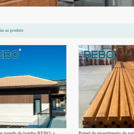
das ao produto
 parede de bambu REBO: a
Painel de revestimento de pared