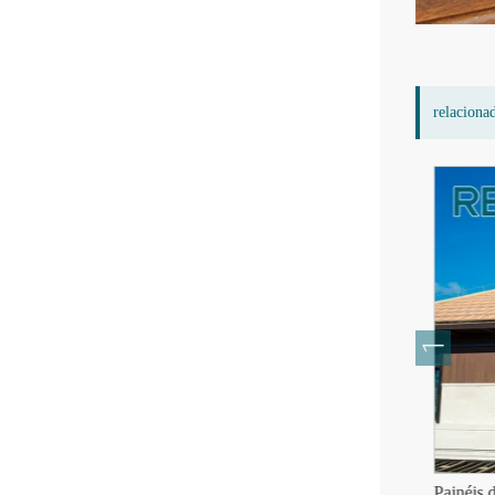
relaciona
Revestimento de parede de bambu para
Painéis de