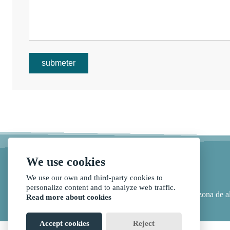
submeter
We use cookies
We use our own and third-party cookies to
personalize content and to analyze web traffic.
endereço :
No.175, rodovia nacional 319, zona de a
Read more about cookies
Accept cookies
Reject