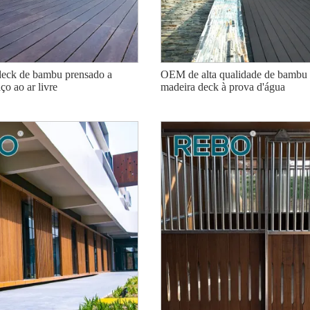
 deck de bambu prensado a
OEM de alta qualidade de bambu 
ço ao ar livre
madeira deck à prova d'água