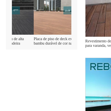
ta
Placa de piso de deck externo de
Piso de deck de terraço 
Revestimento de
bambu durável de cor natural
de madeira de bambu
para varanda, v