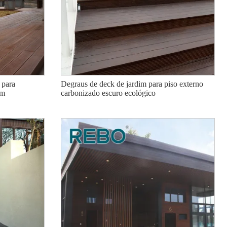
to de bambu
Piso laminado de bambu de alta
Placa de piso 
 para
Degraus de deck de jardim para piso externo
nsidade,
pressão comercial de madeira
bambu durável 
im
carbonizado escuro ecológico