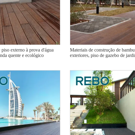
comprimido
Piso de pátio de jardim de bambu
Deck de aquecimen
 piso externo à prova d'água
Materiais de construção de bambu
ecológico de alta qualidade
moderno, de alta de
enda quente e ecológico
exteriores, piso de gazebo de jard
carbonizado