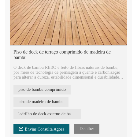
Piso de deck de terraço comprimido de madeira de
bambu
O deck de bambu REBO é feito de fibras naturais de bambu,
por meio de tecnologia de prensagem a quente e carbonização
para alterar a dureza, estabilidade dimensional e durabilidade a
um nível superior e ao da melhor madeira tropical.
Equipado com cabeça macho e fêmea para fácil instalação, o
piso de bambu comprimido
tamanho do produto varia de 1860*140*18 mm a
2500*140*30 mm.
Como um material de construção ecológico, o piso de bambu é
piso de madeira de bambu
aprovado pelo FSC e oferecido com 30 anos de garantia, sendo
amplamente utilizado em terraços externos, varandas, parques,
ladrilho de deck externo de bambu
jardins, etc.
Detalhes
Enviar Consulta Agora