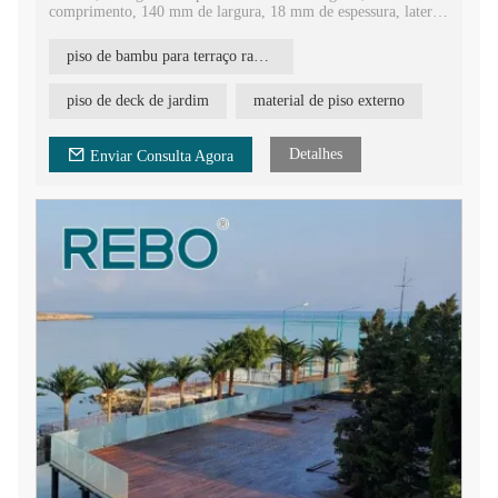
comprimento, 140 mm de largura, 18 mm de espessura, laterais
com ranhuras altas e baixas, para que a placa possa ser bem
identificada de qual lado está na superfície.
piso de bambu para terraço ranhurado
Material de bambu com carvão vegetal médio à prova d'água
para pisos externos, feito de fibras de bambu comprimidas.
piso de deck de jardim
material de piso externo
Esse processo de compressão a quente torna a placa dura,
durável e forte.
Detalhes
Enviar Consulta Agora
Piso de bambu de alta densidade e boa qualidade para
construção e decoração de hotéis. Piso de bambu de boa
aparência.