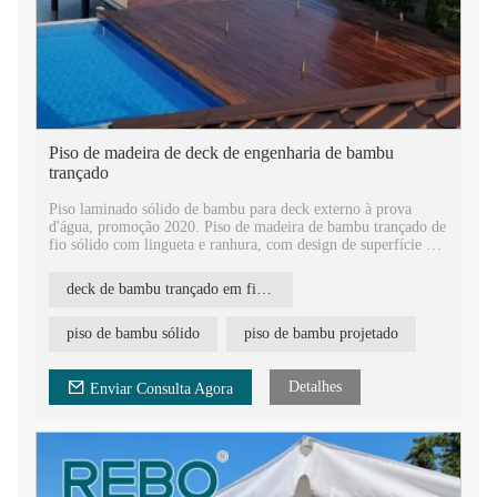
Piso de madeira de deck de engenharia de bambu
trançado
Piso laminado sólido de bambu para deck externo à prova
d'água, promoção 2020. Piso de madeira de bambu trançado de
fio sólido com lingueta e ranhura, com design de superfície de
ranhura grande e igual.
deck de bambu trançado em fio de madeira
Certificado com ISO14001, ISO19001, FSC, INTERTEK,
EPH, RISE, etc, nosso painel de deck de bambu é de alta
qualidade, forte, duro e durável. É um excelente material para
piso de bambu sólido
piso de bambu projetado
construção e decoração de hotéis.
Tábuas de deck de bambu trançado para piscinas externas, piso
Detalhes
Enviar Consulta Agora
composto de bambu ecológico para áreas externas.