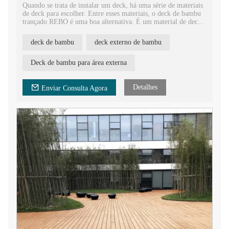
Quando se trata de instalar um deck, há uma série de materiais
de deck para escolher. Entre esses materiais, o deck de bambu
trançado REBO é uma boa alternativa. É um material de deck
ecológico para construção e decoração, e é amplamente
utilizado em jardins, gazebos, parques, sacadas, quintais,
deck de bambu
deck externo de bambu
pérgolas, pátios, etc.
O piso externo de bambu trançado é muito fácil de ser
Deck de bambu para área externa
instalado e requer uma manutenção muito baixa. É uma opção
preferida em relação ao deck tradicional devido às suas
características de alta durabilidade e alta resistência.
Detalhes
Enviar Consulta Agora