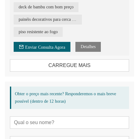
internacional.
deck de bambu com bom preço
Deck de bambu para áreas externas com alta resistência ao fogo
e preço de fábrica, piso sólido de bambu natural resistente a
painéis decorativos para cerca de jardim
cupins de 18 mm e resistência ao fogo, preço de deck laminado
de bambu de alta pressão.
piso resistente ao fogo
Piso de bambu ecológico de alta qualidade, com superfície de
ranhuras iguais e laterais ranhuradas para fácil instalação com
Detalhes
Enviar Consulta Agora
clipes de aço inoxidável.
CARREGUE MAIS
Obter o preço mais recente? Responderemos o mais breve
possível (dentro de 12 horas)