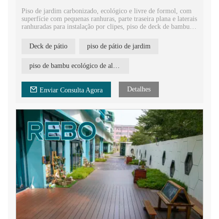
Piso de jardim carbonizado, ecológico e livre de formol, com
superfície com pequenas ranhuras, parte traseira plana e laterais
ranhuradas para instalação por clipes, piso de deck de bambu
para pátio de boa qualidade e rigorosamente controlado.
Deck de pátio
piso de pátio de jardim
Piso de bambu ranhurado para terraço com cabeça macho e
fêmea para ser unido facilmente. Piso laminado de bambu de
alta densidade para a construção de peças.
piso de bambu ecológico de alta qualidade
Piso de deck de bambu trançado padrão europeu E1, material
de construção para revestimento de piso externo à prova
Detalhes
Enviar Consulta Agora
d'água.