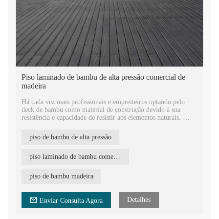
Piso laminado de bambu de alta pressão comercial de
madeira
Há cada vez mais profissionais e empreiteiros optando pelo
deck de bambu como material de construção devido à sua
resistência e capacidade de resistir aos elementos naturais.
O deck de bambu se tornou uma escolha ideal para muitos
piso de bambu de alta pressão
projetos ao ar livre. O bambu também é ecologicamente
correto, o que é muito diferente da madeira dura e do material
wpc. O bambu não é uma madeira, ele pode se regenerar muito
piso laminado de bambu comercial
rápido em quatro a cinco anos, não requer pesticidas e outros
produtos químicos nocivos para proteção.
piso de bambu madeira
Detalhes
Enviar Consulta Agora