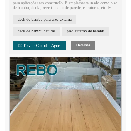
para aplicações em construção. É amplamente usado como piso
de bambu, decks, revestimento de parede, estruturas, etc. Mais
e mais pessoas gostam de materiais de bambu por causa de suas
vantagens únicas.
deck de bambu para área externa
O bambu também é um dos materiais mais ecológicos, sendo
uma das plantas de crescimento mais rápido na Terra. Ele pode
ser colhido sem prejudicar a planta. O uso do bambu reduz o
deck de bambu natural
piso externo de bambu
consumo de materiais de madeira. Governos e ambientalistas
incentivam o uso do bambu em vez de produtos de madeira.
Detalhes
Enviar Consulta Agora