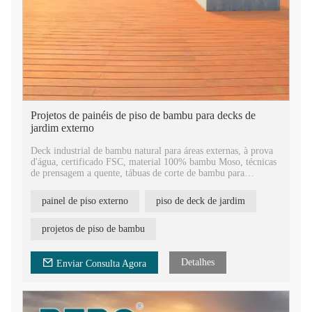
Projetos de painéis de piso de bambu para decks de
jardim externo
Deck industrial de bambu natural para áreas externas, à prova
d'água, certificado FSC, material 100% bambu Moso, técnicas
de prensagem a quente, tábuas de corte de bambu para
construção.
painel de piso externo
piso de deck de jardim
Revestimentos de piso de deck de bambu com tratamento
térmico externo, preços de deck de bambu resistente ao fogo de
alta qualidade e preço baixo. Material de piso de bambu para
projetos de piso de bambu
construção de plataforma de escritório externo.
Piso de bambu antiderrapante envelhecido de grau A com tipo
Detalhes
Enviar Consulta Agora
de superfície de pequenas ondas. Painéis de deck externo de
bambu duráveis, fortes e duros, piso de bambu padrão europeu
E1.